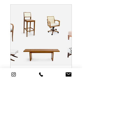
AC em Casa -
Demostração em
domicílio
Na dúvida do modelo? Escolha
até 4 móveis e levamos até
você.