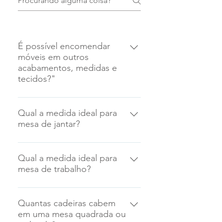
É possível encomendar
móveis em outros
acabamentos, medidas e
tecidos?"
Sim, para encomendar o seu
móvel personalizado é só entrar
Qual a medida ideal para
mesa de jantar?
em contato direto com a ARTE EM
CADEIRAS – MOVELARIA
Para a mesa de jantar, a altura
PERSONALIZADA através da nossa
indicada é de 75 centímetros
Qual a medida ideal para
página de CONTATO. Lembrando
mesa de trabalho?
desde o chão até o tampo
que os valores aplicados em nossa
superior.
loja virtual são diferentes dos
A mesa deve possuir altura de 73 a
valores de móveis sob
75 cm.
Quantas cadeiras cabem
encomenda.
em uma mesa quadrada ou