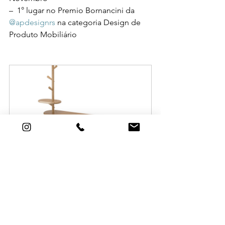
–  1° lugar no Premio Bornancini da 
@apdesignrs
 na categoria Design de 
Produto Mobiliário
Mancebo Mandacaru Completo 
por Rafael Studart
Comprar